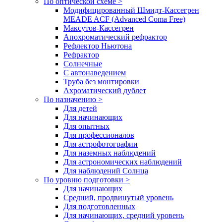
По оптической схеме >
Модифицированный Шмидт-Кассегрен
MEADE ACF (Advanced Coma Free)
Максутов-Кассегрен
Апохроматический рефрактор
Рефлектор Ньютона
Рефрактор
Солнечные
С автонаведением
Труба без монтировки
Ахроматический дублет
По назначению >
Для детей
Для начинающих
Для опытных
Для профессионалов
Для астрофотографии
Для наземных наблюдений
Для астрономических наблюдений
Для наблюдений Солнца
По уровню подготовки >
Для начинающих
Средний, продвинутый уровень
Для подготовленных
Для начинающих, средний уровень