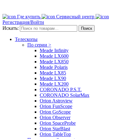
Где купить
Сервисный центр
Регистрация/Войти
Искать:
Поиск
Телескопы
По серии >
Meade Infinity
Meade LX600
Meade LX850
Meade Polaris
Meade LX85
Meade LX90
Meade LX200
CORONADO P.S.T.
CORONADO SolarMax
Orion Astroview
Orion FunScope
Orion GoScope
Orion Observer
Orion SpaceProbe
Orion StarBlast
Orion TableTop