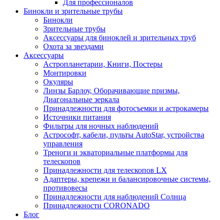
Для профессионалов
Бинокли и зрительные трубы
Бинокли
Зрительные трубы
Аксессуары для биноклей и зрительных труб
Охота за звездами
Аксессуары
Астропланетарии, Книги, Постеры
Монтировки
Окуляры
Линзы Барлоу, Оборачивающие призмы,
Диагональные зеркала
Принадлежности для фотосъемки и астрокамеры
Источники питания
Фильтры для ночных наблюдений
Астрософт, кабели, пульты AutoStar, устройства
управления
Треноги и экваториальные платформы для
телескопов
Принадлежности для телескопов LX
Адаптеры, крепежи и балансировочные системы,
противовесы
Принадлежности для наблюдений Солнца
Принадлежности CORONADO
Блог