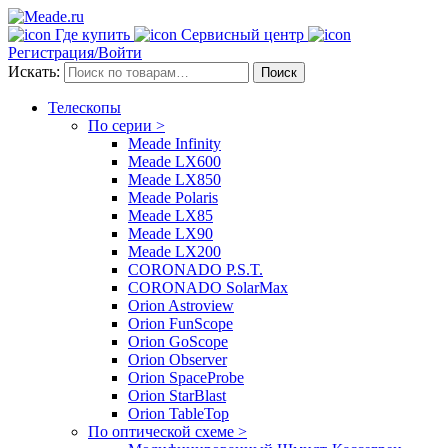
Где купить
Сервисный центр
Регистрация/Войти
Искать:
Поиск
Телескопы
По серии >
Meade Infinity
Meade LX600
Meade LX850
Meade Polaris
Meade LX85
Meade LX90
Meade LX200
CORONADO P.S.T.
CORONADO SolarMax
Orion Astroview
Orion FunScope
Orion GoScope
Orion Observer
Orion SpaceProbe
Orion StarBlast
Orion TableTop
По оптической схеме >