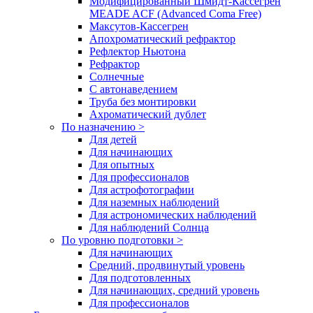
Модифицированный Шмидт-Кассегрен
MEADE ACF (Advanced Coma Free)
Максутов-Кассегрен
Апохроматический рефрактор
Рефлектор Ньютона
Рефрактор
Солнечные
С автонаведением
Труба без монтировки
Ахроматический дублет
По назначению >
Для детей
Для начинающих
Для опытных
Для профессионалов
Для астрофотографии
Для наземных наблюдений
Для астрономических наблюдений
Для наблюдений Солнца
По уровню подготовки >
Для начинающих
Средний, продвинутый уровень
Для подготовленных
Для начинающих, средний уровень
Для профессионалов