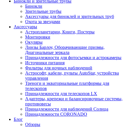
Бинокли и зрительные трубы
Бинокли
Зрительные трубы
Аксессуары для биноклей и зрительных труб
Охота за звездами
Аксессуары
Астропланетарии, Книги, Постеры
Монтировки
Окуляры
Линзы Барлоу, Оборачивающие призмы,
Диагональные зеркала
Принадлежности для фотосъемки и астрокамеры
Источники питания
Фильтры для ночных наблюдений
Астрософт, кабели, пульты AutoStar, устройства
управления
Треноги и экваториальные платформы для
телескопов
Принадлежности для телескопов LX
Адаптеры, крепежи и балансировочные системы,
противовесы
Принадлежности для наблюдений Солнца
Принадлежности CORONADO
Блог
Обзоры