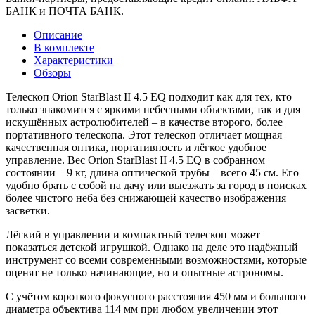
БАНК и ПОЧТА БАНК.
Описание
В комплекте
Характеристики
Обзоры
Телескоп Orion StarBlast II 4.5 EQ подходит как для тех, кто
только знакомится с яркими небесными объектами, так и для
искушённых астролюбителей – в качестве второго, более
портативного телескопа. Этот телескоп отличает мощная
качественная оптика, портативность и лёгкое удобное
управление. Вес Orion StarBlast II 4.5 EQ в собранном
состоянии – 9 кг, длина оптической трубы – всего 45 см. Его
удобно брать с собой на дачу или выезжать за город в поисках
более чистого неба без снижающей качество изображения
засветки.
Лёгкий в управлении и компактный телескоп может
показаться детской игрушкой. Однако на деле это надёжный
инструмент со всеми современными возможностями, которые
оценят не только начинающие, но и опытные астрономы.
С учётом короткого фокусного расстояния 450 мм и большого
диаметра объектива 114 мм при любом увеличении этот