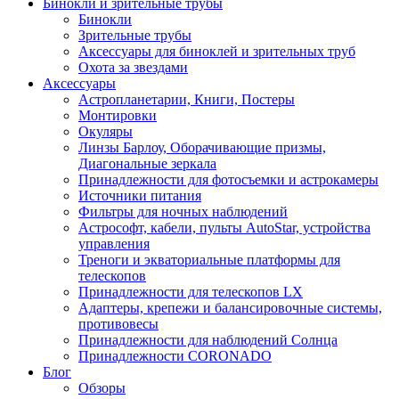
Бинокли и зрительные трубы
Бинокли
Зрительные трубы
Аксессуары для биноклей и зрительных труб
Охота за звездами
Аксессуары
Астропланетарии, Книги, Постеры
Монтировки
Окуляры
Линзы Барлоу, Оборачивающие призмы,
Диагональные зеркала
Принадлежности для фотосъемки и астрокамеры
Источники питания
Фильтры для ночных наблюдений
Астрософт, кабели, пульты AutoStar, устройства
управления
Треноги и экваториальные платформы для
телескопов
Принадлежности для телескопов LX
Адаптеры, крепежи и балансировочные системы,
противовесы
Принадлежности для наблюдений Солнца
Принадлежности CORONADO
Блог
Обзоры