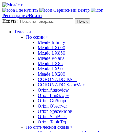
Где купить
Сервисный центр
Регистрация/Войти
Искать:
Поиск
Телескопы
По серии >
Meade Infinity
Meade LX600
Meade LX850
Meade Polaris
Meade LX85
Meade LX90
Meade LX200
CORONADO P.S.T.
CORONADO SolarMax
Orion Astroview
Orion FunScope
Orion GoScope
Orion Observer
Orion SpaceProbe
Orion StarBlast
Orion TableTop
По оптической схеме >