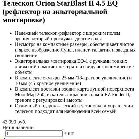
Телескоп Orion StarBlast II 4.5 EQ
(рефлектор на экваториальной
монтировке)
Надёжный телескоп-рефлектор с широким полем
зрения, который прослужит долгие годы
Несмотря на компактные размеры, обеспечивает чистое
и яркое изображение Луны, планет, галактик и звёздных
скоплений
Экваториальная монтировка EQ-1 с ручками тонких
движений помогает не терять из виду астрономические
объекты
В комплекте окуляры 25 мм (18-кратное увеличение) и
10 мм (45-кратное увеличение)
В комплект поставки входит карта лунной поверхности
MoonMap 260, искатель с красной точкой EZ Finder II,
тренога с регулировкой высоты
Отличный подарок – легкий в установке и управлении
телескоп подходит для наблюдения всей семьёй
43 990
руб.
Нет в наличии
-
+
шт