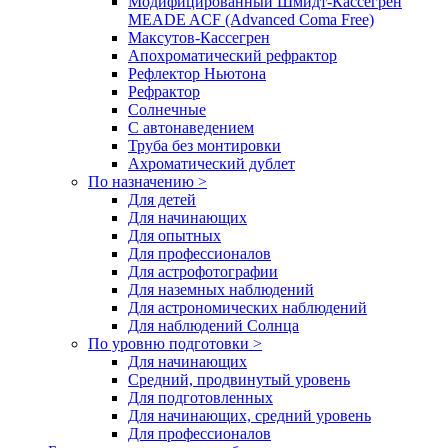
Модифицированный Шмидт-Кассегрен
MEADE ACF (Advanced Coma Free)
Максутов-Кассегрен
Апохроматический рефрактор
Рефлектор Ньютона
Рефрактор
Солнечные
С автонаведением
Труба без монтировки
Ахроматический дублет
По назначению >
Для детей
Для начинающих
Для опытных
Для профессионалов
Для астрофотографии
Для наземных наблюдений
Для астрономических наблюдений
Для наблюдений Солнца
По уровню подготовки >
Для начинающих
Средний, продвинутый уровень
Для подготовленных
Для начинающих, средний уровень
Для профессионалов