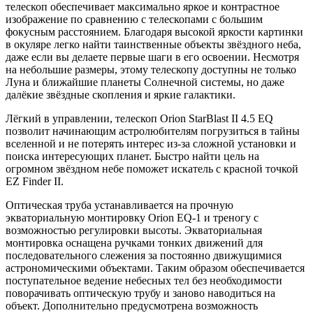
телескоп обеспечивает максимально яркое и контрастное
изображение по сравнению с телескопами с большим
фокусным расстоянием. Благодаря высокой яркости картинки
в окуляре легко найти таинственные объекты звёздного неба,
даже если вы делаете первые шаги в его освоении. Несмотря
на небольшие размеры, этому телескопу доступны не только
Луна и ближайшие планеты Солнечной системы, но даже
далёкие звёздные скопления и яркие галактики.
Лёгкий в управлении, телескоп Orion StarBlast II 4.5 EQ
позволит начинающим астролюбителям погрузиться в тайны
вселенной и не потерять интерес из-за сложной установки и
поиска интересующих планет. Быстро найти цель на
огромном звёздном небе поможет искатель с красной точкой
EZ Finder II.
Оптическая труба устанавливается на прочную
экваториальную монтировку Orion EQ-1 и треногу с
возможностью регулировки высоты. Экваториальная
монтировка оснащена ручками тонких движений для
последовательного слежения за постоянно движущимися
астрономическими объектами. Таким образом обеспечивается
поступательное ведение небесных тел без необходимости
поворачивать оптическую трубу и заново наводиться на
объект. Дополнительно предусмотрена возможность