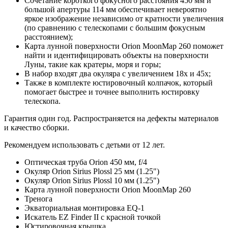
Сочетание короткого фокусного расстояния 450 мм и
большой апертуры 114 мм обеспечивает невероятно
яркое изображение независимо от кратности увеличения
(по сравнению с телескопами с большим фокусным
расстоянием);
Карта лунной поверхности Orion MoonMap 260 поможет
найти и идентифицировать объекты на поверхности
Луны, такие как кратеры, моря и горы;
В набор входят два окуляра с увеличением 18х и 45х;
Также в комплекте юстировочный колпачок, который
помогает быстрее и точнее выполнить юстировку
телескопа.
Гарантия один год. Распространяется на дефекты материалов
и качество сборки.
Рекомендуем использовать с детьми от 12 лет.
Оптическая труба Orion 450 мм, f/4
Окуляр Orion Sirius Plossl 25 мм (1.25")
Окуляр Orion Sirius Plossl 10 мм (1.25")
Карта лунной поверхности Orion MoonMap 260
Тренога
Экваториальная монтировка EQ-1
Искатель EZ Finder II с красной точкой
Юстировочная крышка