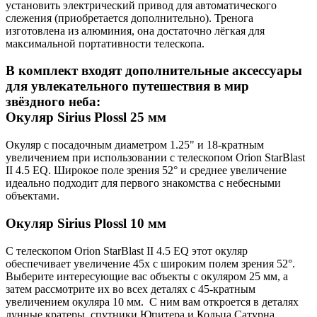
установить электрический привод для автоматического
слежения (приобретается дополнительно). Тренога
изготовлена из алюминия, она достаточно лёгкая для
максимальной портативности телескопа.
В комплект входят дополнительные аксессуары
для увлекательного путешествия в мир
звёздного неба:
Окуляр Sirius Plossl 25 мм
Окуляр с посадочным диаметром 1.25" и 18-кратным
увеличением при использовании с телескопом Orion StarBlast
II 4.5 EQ. Широкое поле зрения 52° и среднее увеличение
идеально подходит для первого знакомства с небесными
объектами.
Окуляр Sirius Plossl 10 мм
С телескопом Orion StarBlast II 4.5 EQ этот окуляр
обеспечивает увеличение 45х с широким полем зрения 52°.
Выберите интересующие вас объекты с окуляром 25 мм, а
затем рассмотрите их во всех деталях с 45-кратным
увеличением окуляра 10 мм. С ним вам откроется в деталях
лунные кратеры, спутники Юпитера и Кольца Сатурна.