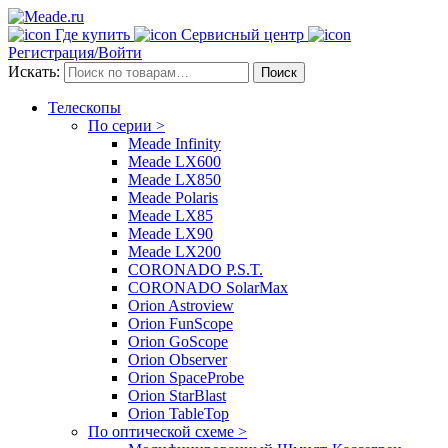
Где купить
Сервисный центр
Регистрация/Войти
Искать:
Поиск
Телескопы
По серии >
Meade Infinity
Meade LX600
Meade LX850
Meade Polaris
Meade LX85
Meade LX90
Meade LX200
CORONADO P.S.T.
CORONADO SolarMax
Orion Astroview
Orion FunScope
Orion GoScope
Orion Observer
Orion SpaceProbe
Orion StarBlast
Orion TableTop
По оптической схеме >