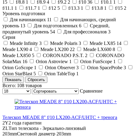
15
f/8.8
1
f/8.9
4
f/9.2
2
f/10
36
f/10.1
1
f/11.1
1
f/11.7
1
f/12
5
f/13.3
1
f/13.8
1
f/15
2
Уровень подготовки
Для начинающих
11
Для начинающих, средний
уровень
13
Для подготовленных
6
Средний,
продвинутый уровень
54
Для профессионалов
3
Серия
Meade Infinity
3
Meade Polaris
3
Meade LX85
14
Meade LX90
4
Meade LX200
22
Meade LX600
8
Meade LX850
5
CORONADO P.S.T.
2
CORONADO
SolarMax
16
Orion Astroview
1
Orion FunScope
1
Orion GoScope
1
Orion Observer
3
Orion SpaceProbe
3
Orion StarBlast
5
Orion TableTop
1
Всего:
108
товаров
Сравнение
Телескоп MEADE 8" f/10 LX200-ACF/UHTC + тренога
2Y
2 года гарантии
ZL
Тип телескопа - Зеркально-линзовый
203mm
Световой диаметр 203mm