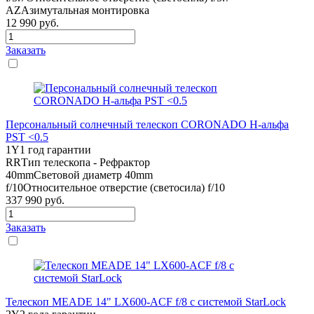
AZ
Азимутальная монтировка
12 990
руб.
Заказать
Персональный солнечный телескоп CORONADO Н-альфа
PST <0.5
1Y
1 год гарантии
RR
Тип телескопа - Рефрактор
40mm
Световой диаметр 40mm
f/10
Относительное отверстие (светосила) f/10
337 990
руб.
Заказать
Телескоп MEADE 14" LX600-ACF f/8 с системой StarLock