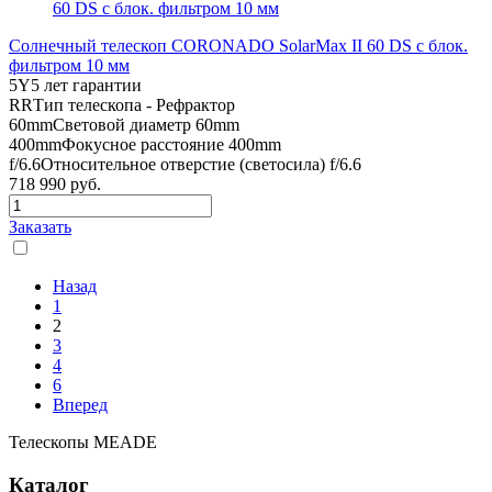
Солнечный телескоп CORONADO SolarMax II 60 DS с блок.
фильтром 10 мм
5Y
5 лет гарантии
RR
Тип телескопа - Рефрактор
60mm
Световой диаметр 60mm
400mm
Фокусное расстояние 400mm
f/6.6
Относительное отверстие (светосила) f/6.6
718 990
руб.
Заказать
Назад
1
2
3
4
6
Вперед
Телескопы MEADE
Каталог