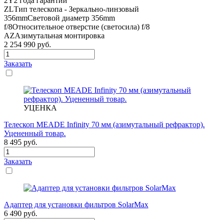
2Y
2 года гарантии
ZL
Тип телескопа - Зеркально-линзовый
356mm
Световой диаметр 356mm
f/8
Относительное отверстие (светосила) f/8
AZ
Азимутальная монтировка
2 254 990
руб.
Заказать
УЦЕНКА
Телескоп MEADE Infinity 70 мм (азимутальный рефрактор).
Уцененный товар.
8 495
руб.
Заказать
Адаптер для установки фильтров SolarMax
6 490
руб.