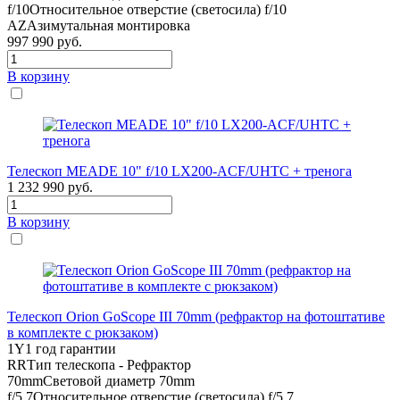
f/10
Относительное отверстие (светосила) f/10
AZ
Азимутальная монтировка
997 990
руб.
В корзину
Телескоп MEADE 10" f/10 LX200-ACF/UHTC + тренога
1 232 990
руб.
В корзину
Телескоп Orion GoScope III 70mm (рефрактор на фотоштативе
в комплекте с рюкзаком)
1Y
1 год гарантии
RR
Тип телескопа - Рефрактор
70mm
Световой диаметр 70mm
f/5.7
Относительное отверстие (светосила) f/5.7