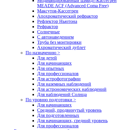
Модифицированный Шмидт-Кассегрен
MEADE ACF (Advanced Coma Free)
Максутов-Кассегрен
Апохроматический рефрактор
Рефлектор Ньютона
Рефрактор
Солнечные
С автонаведением
Труба без монтировки
Ахроматический дублет
По назначению >
Для детей
Для начинающих
Для опытных
Для профессионалов
Для астрофотографии
Для наземных наблюдений
Для астрономических наблюдений
Для наблюдений Солнца
По уровню подготовки >
Для начинающих
Средний, продвинутый уровень
Для подготовленных
Для начинающих, средний уровень
Для профессионалов