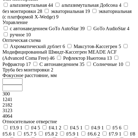
альтазимутальная
44
альтазимутальная Добсона
4
без монтировки
28
экваториальная
19
экваториальная
(с платформой X-Wedge)
9
Управление
c автонаведением GoTo AutoStar
39
GoTo AudioStar
4
ручное
10
Оптическая схема
Ахроматический дублет
6
Максутов-Кассегрен
5
Модифицированный Шмидт-Кассегрен MEADE ACF
(Advanced Coma Free)
46
Рефлектор Ньютона
13
Рефрактор
17
С автонаведением
35
Солнечные
10
Труба без монтировки
2
Фокусное расстояние, мм
300
1241
2182
3123
4064
Относительное отверстие
f/3.9
1
f/4
5
f/4.1
2
f/4.5
1
f/4.9
1
f/5
6
f/5.6
1
f/5.7
5
f/5.8
2
f/5.9
1
f/6.6
2
f/7.9
1
f/8