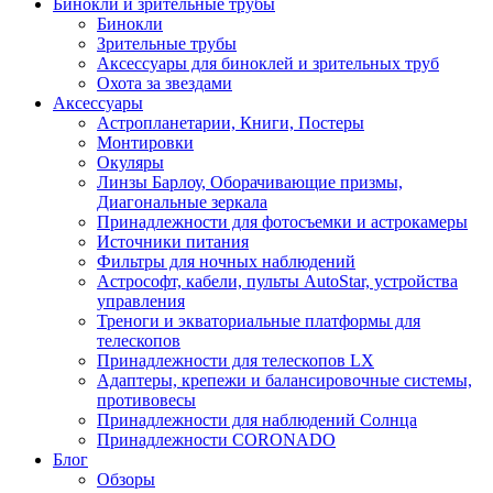
Бинокли и зрительные трубы
Бинокли
Зрительные трубы
Аксессуары для биноклей и зрительных труб
Охота за звездами
Аксессуары
Астропланетарии, Книги, Постеры
Монтировки
Окуляры
Линзы Барлоу, Оборачивающие призмы,
Диагональные зеркала
Принадлежности для фотосъемки и астрокамеры
Источники питания
Фильтры для ночных наблюдений
Астрософт, кабели, пульты AutoStar, устройства
управления
Треноги и экваториальные платформы для
телескопов
Принадлежности для телескопов LX
Адаптеры, крепежи и балансировочные системы,
противовесы
Принадлежности для наблюдений Солнца
Принадлежности CORONADO
Блог
Обзоры